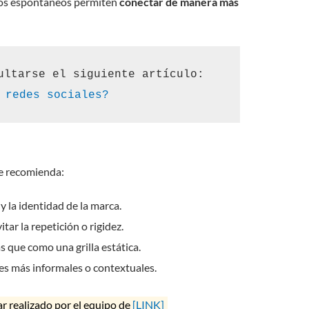
tos espontáneos permiten
conectar de manera más
 Para ampliar esta temática, puede consultarse el siguiente artículo: 
 redes sociales?
 se recomienda:
y la identidad de la marca.
tar la repetición o rigidez.
s que como una grilla estática.
es más informales o contextuales.
 realizado por el equipo de
[LINK]